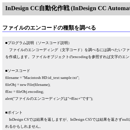
InDesign CC自動化作戦 (InDesign CC Automati
ファイルのエンコードの種類を調べる
■プログラム説明（ソースコード説明）
ファイルのエンコーディング（文字コード）を調べるには調べたいファイルをn
を作成します。ファイルオブジェクトのencodingを参照すれば文字のエ
■ソースコード
filename = "Macintosh HD:id_text:sample.txt";
fileObj = new File(filename);
fEnc = fileObj.encoding;
alert("ファイルのエンコーディングは"+fEnc+"です");
■ポイント
InDesign CSでは結果を返しますが、InDesign CS5では結果を返さ
れるかもしれません。