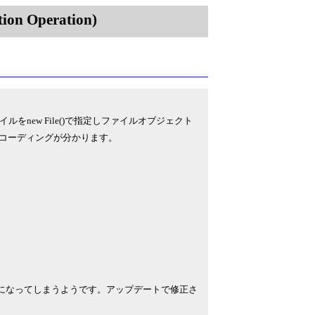
on Operation)
ew File()で指定しファイルオブジェクト
ンコーディングが分かります。
ずnullになってしまうようです。アップデートで修正さ