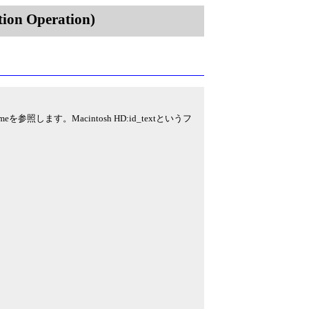
on Operation)
ます。Macintosh HD:id_textというフ