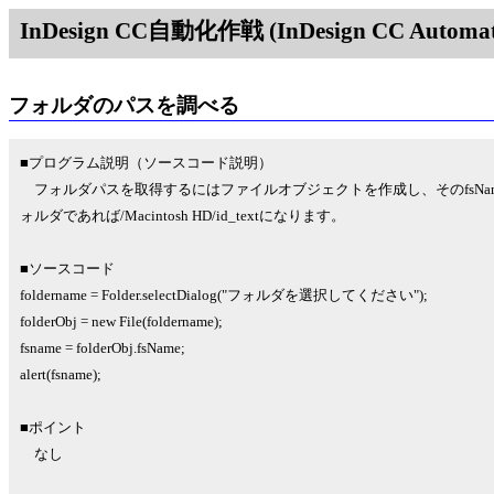
InDesign CC自動化作戦 (InDesign CC Automati
フォルダのパスを調べる
■プログラム説明（ソースコード説明）
フォルダパスを取得するにはファイルオブジェクトを作成し、そのfsNameを参照し
ォルダであれば/Macintosh HD/id_textになります。
■ソースコード
foldername = Folder.selectDialog("フォルダを選択してください");
folderObj = new File(foldername);
fsname = folderObj.fsName;
alert(fsname);
■ポイント
なし