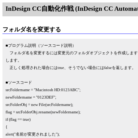
InDesign CC自動化作戦 (InDesign CC Automati
フォルダ名を変更する
■プログラム説明（ソースコード説明）
フォルダ名を変更するには変更元のフォルダオブジェクトを作成します。re
します。
正しく処理された場合にはtrue、そうでない場合にはfalseを返します。
■ソースコード
srcFoldername = "Macintosh HD:0123ABC";
newFoldername = "0123DEF";
srcFolderObj = new File(srcFoldername);
flag = srcFolderObj.rename(newFoldername);
if (flag == true)
{
alert("名前が変更されました");