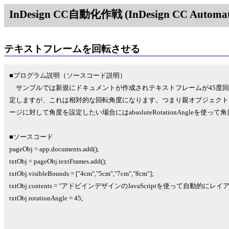
InDesign CC自動化作戦 (InDesign CC Automati
テキストフレームを回転させる
■プログラム説明（ソースコード説明）
サンプルでは新規にドキュメントが作成されテキストフレームが45度回転します
定しますが、これは相対的な回転角度になります。つまり親オブジェクト
ージに対して角度を設定したい場合にはabsoluteRotationAngleを使っ
■ソースコード
pageObj = app.documents.add();
txtObj = pageObj.textFrames.add();
txtObj.visibleBounds = ["4cm","5cm","7cm","8cm"];
txtObj.contents = "アドビインデザインのJavaScriptを使って自動的
txtObj.rotationAngle = 45;