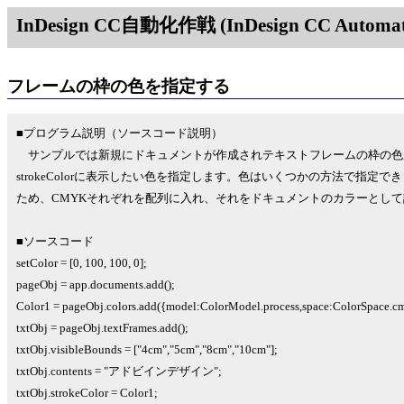
InDesign CC自動化作戦 (InDesign CC Automati
フレームの枠の色を指定する
■プログラム説明（ソースコード説明）
サンプルでは新規にドキュメントが作成されテキストフレームの枠の色
strokeColorに表示したい色を指定します。色はいくつかの方法で指定
ため、CMYKそれぞれを配列に入れ、それをドキュメントのカラーとし
■ソースコード
setColor = [0, 100, 100, 0];
pageObj = app.documents.add();
Color1 = pageObj.colors.add({model:ColorModel.process,space:ColorSpace.cm
txtObj = pageObj.textFrames.add();
txtObj.visibleBounds = ["4cm","5cm","8cm","10cm"];
txtObj.contents = "アドビインデザイン";
txtObj.strokeColor = Color1;