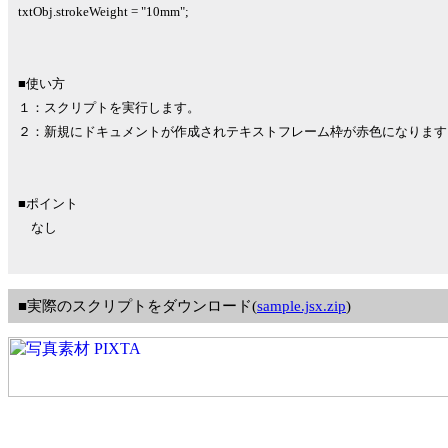
txtObj.strokeWeight = "10mm";
■使い方
１：スクリプトを実行します。
２：新規にドキュメントが作成されテキストフレーム枠が赤色になります
■ポイント
なし
■実際のスクリプトをダウンロード(
sample.jsx.zip
)