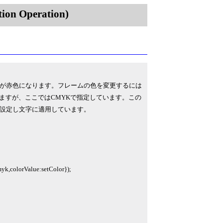
on Operation)
が赤色になります。フレームの色を変更するには
できますが、ここではCMYKで指定しています。この
て設定し文字に適用しています。
yk,colorValue:setColor});