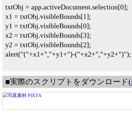
txtObj = app.activeDocument.selection[0];
x1 = txtObj.visibleBounds[1];
y1 = txtObj.visibleBounds[0];
x2 = txtObj.visibleBounds[3];
y2 = txtObj.visibleBounds[2];
alert("("+x1+","+y1+")-("+x2+","+y2+")");
■実際のスクリプトをダウンロード(