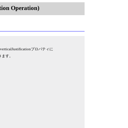
on Operation)
calJustificationプロパティに
定できます。