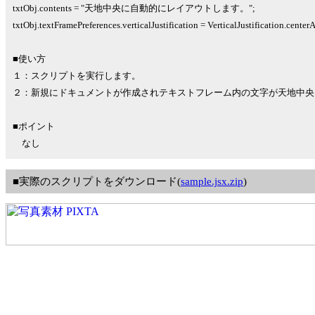
txtObj.contents = "天地中央に自動的にレイアウトします。";
txtObj.textFramePreferences.verticalJustification = VerticalJustification.center
■使い方
１：スクリプトを実行します。
２：新規にドキュメントが作成されテキストフレーム内の文字が天地中央
■ポイント
なし
■実際のスクリプトをダウンロード(
sample.jsx.zip
)