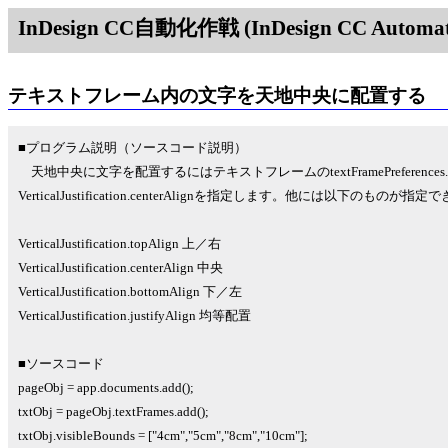
InDesign CC自動化作戦 (InDesign CC Automati
テキストフレーム内の文字を天地中央に配置する
■プログラム説明（ソースコード説明）
天地中央に文字を配置するにはテキストフレームのtextFramePreferences.verti
VerticalJustification.centerAlignを指定します。他には以下のものが指
VerticalJustification.topAlign 上／右
VerticalJustification.centerAlign 中央
VerticalJustification.bottomAlign 下／左
VerticalJustification.justifyAlign 均等配置
■ソースコード
pageObj = app.documents.add();
txtObj = pageObj.textFrames.add();
txtObj.visibleBounds = ["4cm","5cm","8cm","10cm"];