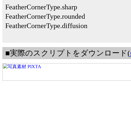
FeatherCornerType.sharp
FeatherCornerType.rounded
FeatherCornerType.diffusion
■実際のスクリプトをダウンロード(