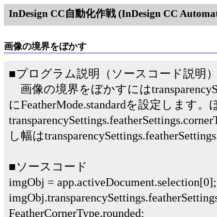
InDesign CC自動化作戦 (InDesign CC Automati
画像の境界をぼかす
■プログラム説明（ソースコード説明
画像の境界をぼかすにはtransparencySettings
にFeatherMode.standardを設定しま
transparencySettings.featherSettin
し幅はtransparencySettings.featherSe
■ソースコード
imgObj = app.activeDocument.selection[0];
imgObj.transparencySettings.featherSetting
FeatherCornerType.rounded;