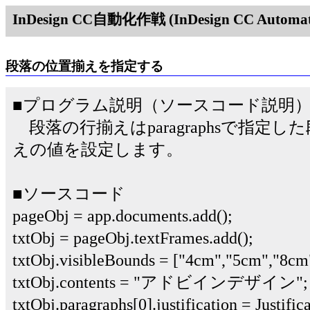
InDesign CC自動化作戦 (InDesign CC Automati
段落の位置揃えを指定する
■プログラム説明（ソースコード説明
段落の行揃えはparagraphsで指定した段落の
えの値を設定します。
■ソースコード
pageObj = app.documents.add();
txtObj = pageObj.textFrames.add();
txtObj.visibleBounds = ["4cm","5cm","8cm
txtObj.contents = "アドビインデザイン";
txtObj.paragraphs[0].justification = Justific