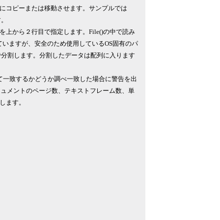
にコピーまたは移動させます。サンプルでは
す。
から２行目で指定します。File()の中で読み
していますが、安全のため使用しているOS固有のパ
ードで分割します。分割したデータは配列に入ります
って一致するかどうか調べ一致した場合に警告を出
ドキュメントのページ数、テキストフレーム数、単
します。