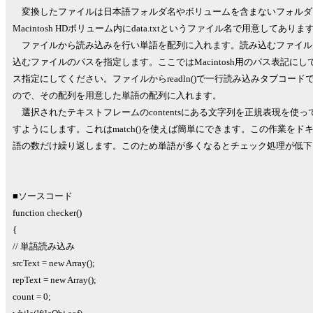
変換したファイルは日本語フォルダ名やボリュームを含まないフォルダ
Macintosh HDボリューム内にdata.txtというファイル名で用意してありま
ファイルから読み込みを行い単語を配列に入れます。読み込むファイルを上
込むファイルのパスを指定します。ここではMacintosh用のパス表記に
ス指定にしてください。ファイルからreadln()で一行読み込みタブコ
ので、その配列を用意した単語の配列に入れます。
選択されたテキストフレームのcontentsにある文字列を正規表現を使
すようにします。これはmatch()を使えば簡単にできます。この作業を
語の数だけ繰り返します。このため単語が多くなるとチェック処理が低下
■ソースコード
function checker()
{
// 単語読み込み
srcText = new Array();
repText = new Array();
count = 0;