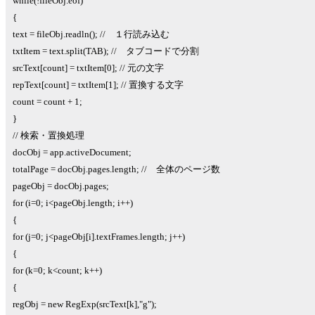
while(!fileObj.eof)
{
text = fileObj.readln(); // １行読み込む
txtItem = text.split(TAB); // タブコードで分割
srcText[count] = txtItem[0]; // 元の文字
repText[count] = txtItem[1]; // 置換する文字
count = count + 1;
}
// 検索・置換処理
docObj = app.activeDocument;
totalPage = docObj.pages.length; // 全体のページ数
pageObj = docObj.pages;
for (i=0; i<pageObj.length; i++)
{
for (j=0; j<pageObj[i].textFrames.length; j++)
{
for (k=0; k<count; k++)
{
regObj = new RegExp(srcText[k],"g");