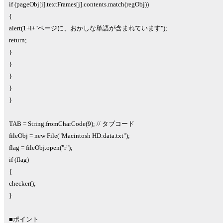
if (pageObj[i].textFrames[j].contents.match(regObj))
{
alert(1+i+"ページに、おかしな単語が含まれています");
return;
}
}
}
}
}
TAB = String.fromCharCode(9); // タブコード
fileObj = new File("Macintosh HD:data.txt");
flag = fileObj.open("r");
if (flag)
{
checker();
}
■ポイント