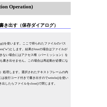
on Operation)
書き出す（保存ダイアログ）
og()を使います。ここで得られたファイルのパス
"w")とします。結果がtrueの場合はファイルが
成できない場合にはアクセス権（パーミッション）を
も書き出せません。この場合は再起動が必要にな
）処理します。選択されたテキストフレームの内
改行コード付きで書き出すのでwriteln()を使い
出したらファイルをclose()で閉じます。