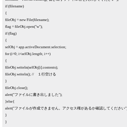
if (filename)
{
fileObj = new File(filename);
flag = fileObj.open("w");
if (flag)
{
selObj = app.activeDocument.selection;
for (i=0; i<selObj.length; i++)
{
fileObj.writeln(selObj[i].contents);
fileObj.writeln(); // １行空ける
}
fileObj.close();
alert("ファイルに書き出しました");
}else{
alert("ファイルが作成できません。アクセス権があるか確認してください")
}
}