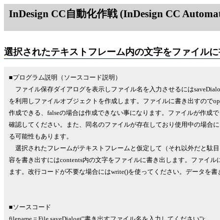
InDesign CC自動化作戦 (InDesign CC Automati
選択されたテキストフレーム内の文字をファイルに
■プログラム説明（ソースコード説明）
ファイル保存ダイアログを表示しファイル名を入力させるにはsaveDial
を利用しファイルオブジェクトを作成します。ファイルに書き出すのでopen(
作成できる、falseの場合は作成できない事になります。ファイルが作
確認してください。また、同名のファイルが存在しており使用中の場合に
る可能性もあります。
選択されたフレームがテキストフレームと仮定して（それ以外だと駄目
容を書き出すにはcontents内の文字をファイルに書き出します。ファイルには
ます。改行コードが不要な場合にはwrite()を使ってください。データを書き
■ソースコード
filename = File.saveDialog("書き出すファイル名を入力してください");