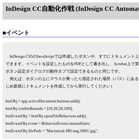
InDesign CC自動化作戦 (InDesign CC Automati
■イベント
InDesign CS5のJavaScriptでは作成したボタンや、すでにドキ
できます。イベントを設定したものをPDFとして書き出し、Acrobat上
ボタン設定ダイアログの動作タブで設定できるものと同じです。
例えば、ボタンの上にマウスが乗ったら指定された場所（パス）にある
じめ新規にドキュメントを作成してから実行してください）
btnObj = app.activeDocument.buttons.add();
btnObj.visibleBounds = [10,20,50,100];
btnEventObj = btnObj.openFileBehaviors.add();
btnEventObj.event = BehaviorEvents.mouseEnter;
btnEventObj.filePath = "Macintosh HD:img:0001.jpg";