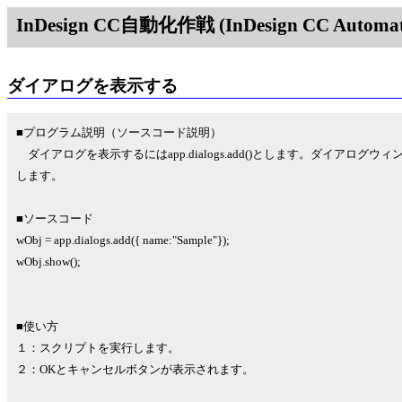
InDesign CC自動化作戦 (InDesign CC Automati
ダイアログを表示する
■プログラム説明（ソースコード説明）
ダイアログを表示するにはapp.dialogs.add()とします。ダイアログウ
します。
■ソースコード
wObj = app.dialogs.add({ name:"Sample"});
wObj.show();
■使い方
１：スクリプトを実行します。
２：OKとキャンセルボタンが表示されます。