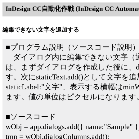
InDesign CC自動化作戦 (InDesign CC Automati
編集できない文字を追加する
■プログラム説明（ソースコード説明
ダイアログ内に編集できない文字（
は、まずダイアログを作成した後に、dialog
す。次にstaticText.add()として
staticLabel:"文字"、表示する横幅はmi
ます。値の単位はピクセルになります
■ソースコード
wObj = app.dialogs.add({ name:"Sample" }
tmp = wObj.dialogColumns.add();