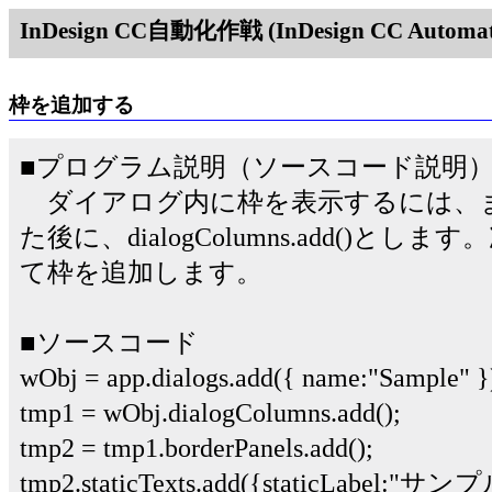
InDesign CC自動化作戦 (InDesign CC Automati
枠を追加する
■プログラム説明（ソースコード説明
ダイアログ内に枠を表示するには、
た後に、dialogColumns.add()とします。次に
て枠を追加します。
■ソースコード
wObj = app.dialogs.add({ name:"Sample" }
tmp1 = wObj.dialogColumns.add();
tmp2 = tmp1.borderPanels.add();
tmp2.staticTexts.add({staticLabel:"サ