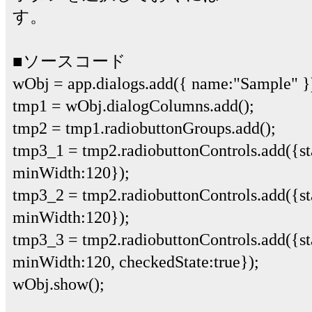
す。
■ソースコード
wObj = app.dialogs.add({ name:"Sample" }
tmp1 = wObj.dialogColumns.add();
tmp2 = tmp1.radiobuttonGroups.add();
tmp3_1 = tmp2.radiobuttonControls.add(
minWidth:120});
tmp3_2 = tmp2.radiobuttonControls.add(
minWidth:120});
tmp3_3 = tmp2.radiobuttonControls.add(
minWidth:120, checkedState:true});
wObj.show();