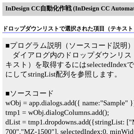
InDesign CC自動化作戦 (InDesign CC Automati
ドロップダウンリストで選択された項目（テキスト
■プログラム説明（ソースコード説明
ダイアログ内のドロップダウンリス
キスト）を取得するにはselectedInd
にしてstringList配列を参照します。
■ソースコード
wObj = app.dialogs.add({ name:"Sample" }
tmp1 = wObj.dialogColumns.add();
dList = tmp1.dropdowns.add({stringList:
700","MZ-1500"], selectedIndex:0, minWid