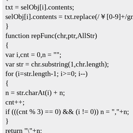
txt = selObj[i].contents;
selObj[i].contents = txt.replace(/￥[0-9]+/
}
function repFunc(chr,ptr,AllStr)
{
var i,cnt = 0,n = "";
var str = chr.substring(1,chr.length);
for (i=str.length-1; i>=0; i--)
{
n = str.charAt(i) + n;
cnt++;
if (((cnt % 3) == 0) && (i != 0)) n = ","+n;
}
return "\"+n;