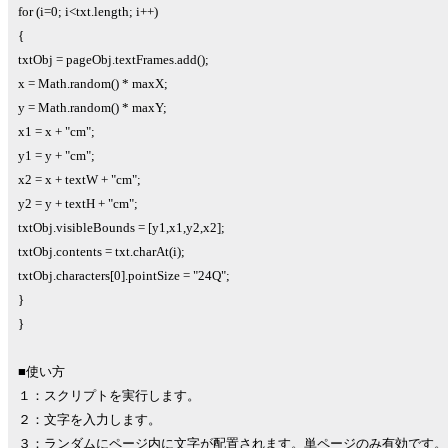
for (i=0; i<txt.length; i++)
{
txtObj = pageObj.textFrames.add();
x = Math.random() * maxX;
y = Math.random() * maxY;
x1 = x + "cm";
y1 = y + "cm";
x2 = x + textW + "cm";
y2 = y + textH + "cm";
txtObj.visibleBounds = [y1,x1,y2,x2];
txtObj.contents = txt.charAt(i);
txtObj.characters[0].pointSize = "24Q";
}
}
■使い方
１：スクリプトを実行します。
２：文字を入力します。
３：ランダムにページ内に文字が配置されます。単ページのみ有効です。