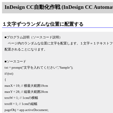
InDesign CC自動化作戦 (InDesign CC Automati
１文字ずつランダムな位置に配置する
■プログラム説明（ソースコード説明）
ページ内のランダムな位置に文字を配置します。１文字＝１テキストフ
配置されることになります。
■ソースコード
txt = prompt("文字を入れてください","Sample");
if (txt)
{
maxX = 19; // 横最大範囲19cm
maxY = 28; // 縦最大範囲28cm
textW = 1; // 1cmの横幅
textH = 1; // 1cmの縦幅
pageObj = app.activeDocument;