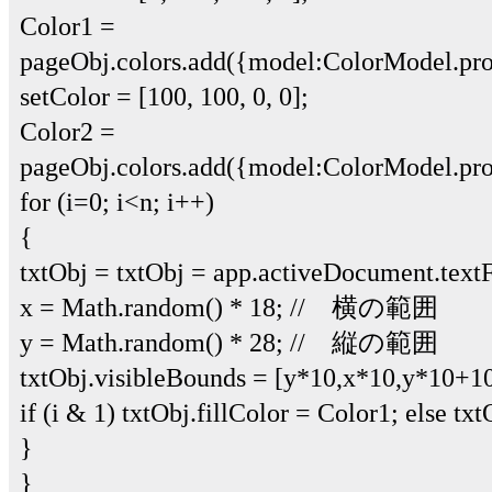
Color1 =
pageObj.colors.add({model:ColorModel.pro
setColor = [100, 100, 0, 0];
Color2 =
pageObj.colors.add({model:ColorModel.pro
for (i=0; i<n; i++)
{
txtObj = txtObj = app.activeDocument.text
x = Math.random() * 18; // 横の範囲
y = Math.random() * 28; // 縦の範囲
txtObj.visibleBounds = [y*10,x*10,y*10+1
if (i & 1) txtObj.fillColor = Color1; else tx
}
}