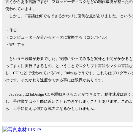
古くからある言語ですが、フロッピーディスクなどの制作環境が整ったの
使われています。
しかし、C言語は何でもできるかわりに面倒な点がありました。という
・作る
・コンピューターが分かるデータに変換する（コンパイル）
・実行する
という三段階が必要でした。実際にやってみると案外と手間がかかるも
ってすぐに実行できるもの、ということでスクリプト言語やマクロ言語などが現れます
し、CGIなどで使われているPerl、Rubyもそうです。これらはプログ
のです。そのかわり速度やできる事には限界があります。
JavaScriptはInDesign CCを駆動させることができます。動作速
し、手作業では不可能に近いこともできてしまうこともあります。このよ
ら、上手に使えば強力な戦力になるかもしれません。