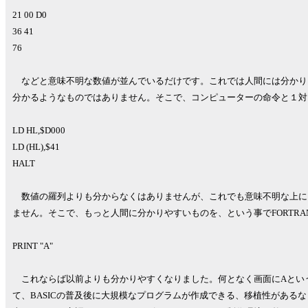
21 00 D0
36 41
76
などと意味不明な数値が並んでいるだけです。これでは人間には分かり
分かるようなものではありません。そこで、コンピューターの命令と１対
LD HL,$D000
LD (HL),$41
HALT
数値の羅列よりも分からなくはありませんが、これでも意味不明な上に
ません。そこで、もっと人間に分かりやすいものを、という事でFORTRAN
PRINT "A"
これならば以前よりも分かりやすくなりました。何となく画面にAとい
て、BASICの普及後に大規模なプログラムが作成できる、移植性がある