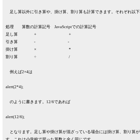
足し算以外に引き算や、掛け算、割り算も計算できます。それぞれ以下
処理 算数の計算記号 JavaScriptでの計算記号
足し算 + +
引き算 - -
掛け算 × *
割り算 ÷ /
例えば2×4は
alert(2*4);
のように書きます。12/6であれば
alert(12/6);
となります。足し算や掛け算が混ざっている場合には掛け算、割り算が
す。これは小学校で習った算数と全く同じです。