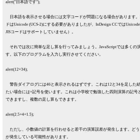
alert("日本語です");
日本語を表示させる場合には文字コードが問題になる場合があります。InD
ドはUnicode (UCS-2)にする必要がありましたが、InDesign CCではUnicode
JISコードはサポートしていません）。
それでは次に簡単な足し算を行ってみましょう。JavaScriptでは多
す。以下のプログラムを入力し実行させてください。
alert(12+34);
警告ダイアログには46と表示されるはずです。これは12と34を足した結果が
たい場合には+記号を使います。これは小学校で勉強した四則演算の記号
できますし、複数の足し算もできます。
alert(2.5+4+1.5);
ただし、小数値の計算を行わせると若干の演算誤差が発生します。どう
が発生している可能性があります。