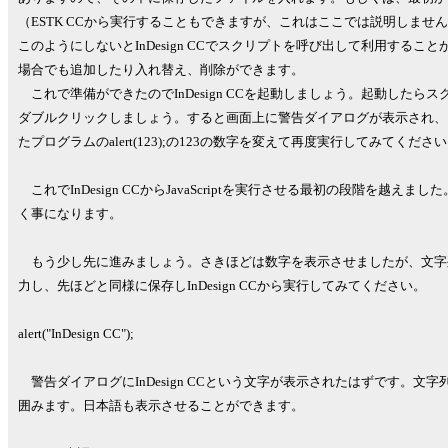
（ESTK CCから実行することもできますが、これはここでは説明しませ
このようにしないとInDesign CCでスクリプトを呼び出して利用することが
場合でも追加したり入れ替え、削除ができます。
これで準備ができたのでInDesign CCを起動しましょう。起動したらスクリ
ダブルクリックしましょう。すると画面上に警告ダイアログが表示され、
たプログラムのalert(123);の123の数字を変えて再度実行してみてく
これでInDesign CCからJavaScriptを実行させる最初の段階を越
く事になります。
もう少し先に進みましょう。さきほどは数字を表示させましたが、文字
力し、先ほどと同様に保存しInDesign CCから実行してみてください。
alert("InDesign CC");
警告ダイアログにInDesign CCという文字が表示されたはずです。文
囲みます。日本語も表示させることができます。