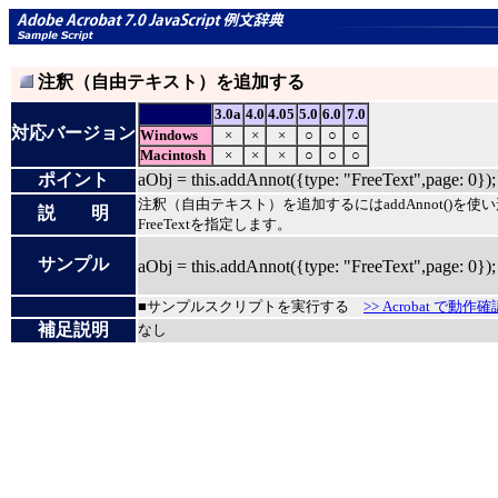
注釈（自由テキスト
）を追加する
3.0a
4.0
4.05
5.0
6.0
7.0
対応バージョン
Windows
×
×
×
○
○
○
Macintosh
×
×
×
○
○
○
ポイント
aObj = this.addAnnot({type: "FreeText",page: 0});
注釈（自由テキスト）を追加するにはaddAnnot()を使
説 明
FreeTextを指定します。
サンプル
aObj = this.addAnnot({type: "FreeText",page: 0});
■サンプルスクリプトを実行する
>> Acrobat で動作確
補足説明
なし