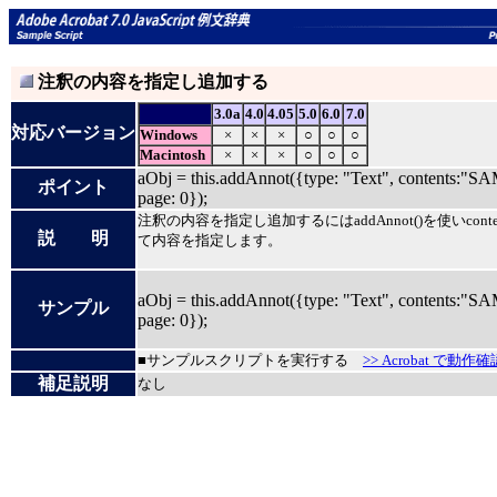
注釈の内容を指定し追加する
3.0a
4.0
4.05
5.0
6.0
7.0
対応バージョン
Windows
×
×
×
○
○
○
Macintosh
×
×
×
○
○
○
aObj = this.addAnnot({type: "Text", contents:"
ポイント
page: 0});
注釈の内容を指定し追加するにはaddAnnot()を使いconte
説 明
て内容を指定します。
aObj = this.addAnnot({type: "Text", contents:"
サンプル
page: 0});
■サンプルスクリプトを実行する
>> Acrobat で動作確
補足説明
なし