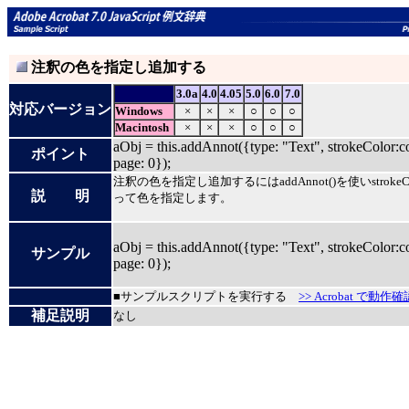
注釈の色を指定し追加する
3.0a
4.0
4.05
5.0
6.0
7.0
対応バージョン
Windows
×
×
×
○
○
○
Macintosh
×
×
×
○
○
○
aObj = this.addAnnot({type: "Text", strokeColor:co
ポイント
page: 0});
注釈の色を指定し追加するにはaddAnnot()を使いstrokeC
説 明
って色を指定します。
aObj = this.addAnnot({type: "Text", strokeColor:co
サンプル
page: 0});
■サンプルスクリプトを実行する
>> Acrobat で動作確
補足説明
なし