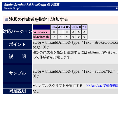
注釈の作成者を指定し追加する
3.0a
4.0
4.05
5.0
6.0
7.0
対応バージョン
Windows
×
×
×
○
○
○
Macintosh
×
×
×
○
○
○
aObj = this.addAnnot({type: "Text", strokeColor:co
ポイント
page: 0});
注釈の作成者を指定し追加するにはaddAnnot()を使いaut
説 明
って作成者を指定します。
aObj = this.addAnnot({type: "Text", author:"KF", 
サンプル
0});
■サンプルスクリプトを実行する
>> Acrobat で動作確
補足説明
なし