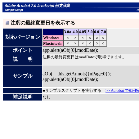
注釈の最終変更日を表示する
3.0a
4.0
4.05
5.0
6.0
7.0
対応バージョン
Windows
×
×
×
○
○
○
Macintosh
×
×
×
○
○
○
ポイント
app.alert(aObj[0].modDate);
注釈の最終変更日はmodDateで取得できます。
説 明
aObj = this.getAnnots({nPage:0});
サンプル
app.alert(aObj[0].modDate);
■サンプルスクリプトを実行する
>> Acrobat で動
補足説明
なし