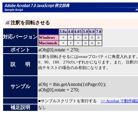
注釈を回転させる
3.0a
4.0
4.05
5.0
6.0
7.0
対応バージョン
Windows
×
×
×
○
○
○
Macintosh
×
×
×
○
○
○
ポイント
aObj[0].rotate = 270;
注釈を回転させるにはrotateプロパティに角度入れます
0、90、180、270のいずれかになります。また、注釈
説 明
由テキストの場合のみ有効になります。
aObj = this.getAnnots({nPage:0});
サンプル
aObj[0].rotate = 270;
■サンプルスクリプトを実行する
>> Acrobat で動作確
補足説明
なし