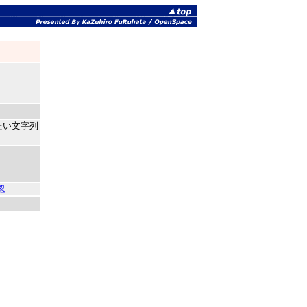
したい文字列
認