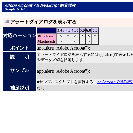
アラートダイアログを表示する
3.0a
4.0
4.05
5.0
6.0
7.0
対応バージョン
Windows
○
○
○
○
○
○
Macintosh
○
○
○
○
○
○
ポイント
app.alert("Adobe Acrobat");
アラートダイアログを表示するにはapp.alert()で表示
説 明
やデータ／値を指定します。
サンプル
app.alert("Adobe Acrobat");
■サンプルスクリプトを実行する
>> Acrobat で動作確
補足説明
なし