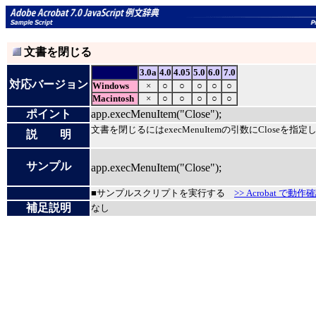
文書を閉じる
3.0a
4.0
4.05
5.0
6.0
7.0
対応バージョン
Windows
×
○
○
○
○
○
Macintosh
×
○
○
○
○
○
ポイント
app.execMenuItem("Close");
文書を閉じるにはexecMenuItemの引数にCloseを指
説 明
サンプル
app.execMenuItem("Close");
■サンプルスクリプトを実行する
>> Acrobat で動作
補足説明
なし