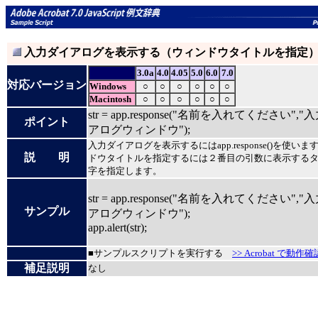
入力ダイアログを表示する（ウィンドウタイトルを指定
3.0a
4.0
4.05
5.0
6.0
7.0
対応バージョン
Windows
○
○
○
○
○
○
Macintosh
○
○
○
○
○
○
str = app.response("名前を入れてください",
ポイント
アログウィンドウ");
入力ダイアログを表示するにはapp.response()を使い
説 明
ドウタイトルを指定するには２番目の引数に表示する
字を指定します。
str = app.response("名前を入れてください",
サンプル
アログウィンドウ");
app.alert(str);
■サンプルスクリプトを実行する
>> Acrobat で動作確
補足説明
なし