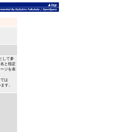
列として参
タ名と指定
セージを表
こでは
います。