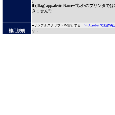
}
if (!flag) app.alert(cName+"以外のプリンタ
きません");
■サンプルスクリプトを実行する
>> Acrobat で動作確
補足説明
なし