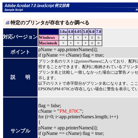
特定のプリンタが存在するか調べる
3.0a
4.0
4.05
5.0
6.0
7.0
対応バージョン
Windows
×
×
×
×
○
○
Macintosh
×
×
×
×
○
○
pName = app.printerNames[i];
ポイント
if (pName == cName) flag = true;
プリンタ名のリストはprinterNamesに入っており、配
照することができます。配列に格納されているプリン
プリンタ名と比較し一致しなかった場合には警告メッ
説 明
示します。
以下のリストで赤字部分がプリンタ名になります。こ
EPSONのPM-870Cが存在しない場合に警告を表示して
flag = false;
cName = "
PM_870C
";
for (i=0; i<app.printerNames.length; i++)
{
pName = app.printerNames[i];
サンプル
if (pName == cName) flag = true;