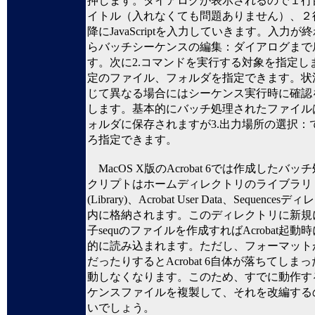
押します。ダイアログが表示されるので１行
イトル（入れなくても問題ありません）、２
降にJavaScriptを入力していきます。入力が
らバッチシーケンスの編集：ダイアログまで
す。次に2.コマンドを実行する対象を指定し
定のファイル、フォルダを指定できます。状
じて異なる場合にはシーケンス実行時に確認
します。基本的にバッチ処理されたファイル
ォルダに保存されますが3.出力場所の選択：
ろ指定できます。
MacOS X版のAcrobat 6では作成したバッ
クリプトはホームディレクトリのライブラリ
(Library)、Acrobat User Data、Sequences
内に格納されます。このディレクトリに新規
子sequのファイルを作成すればAcrobat起動
的に読み込まれます。ただし、フォーマット
だったりするとAcrobat 6自体が落ちてしま
動しなくなります。このため、すでに動作す
ケンスファイルを複製して、それを改編する
いでしょう。