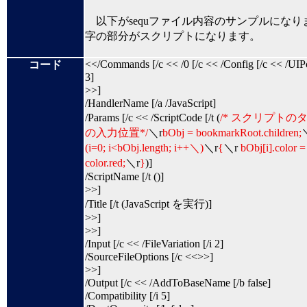
以下がsequファイル内容のサンプルになり
字の部分がスクリプトになります。
<</Commands [/c << /0 [/c << /Config [/c << /UIPo
コード
3]
>>]
/HandlerName [/a /JavaScript]
/Params [/c << /ScriptCode [/t (
/* スクリプトの
の入力位置*/
＼r
bObj = bookmarkRoot.children;
(i=0; i<bObj.length; i++＼)
＼r
{
＼r
bObj[i].color =
color.red;
＼r
}
)]
/ScriptName [/t ()]
>>]
/Title [/t (JavaScript を実行)]
>>]
>>]
/Input [/c << /FileVariation [/i 2]
/SourceFileOptions [/c <<>>]
>>]
/Output [/c << /AddToBaseName [/b false]
/Compatibility [/i 5]