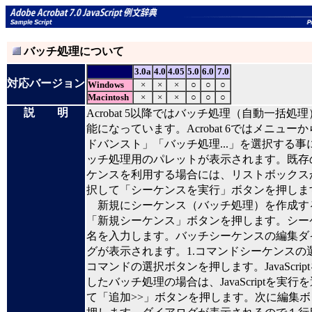
バッチ処理について
3.0a
4.0
4.05
5.0
6.0
7.0
対応バージョン
Windows
×
×
×
○
○
○
Macintosh
×
×
×
○
○
○
説 明
Acrobat 5以降ではバッチ処理（自動一括処
能になっています。Acrobat 6ではメニュー
ドバンスト」「バッチ処理...」を選択する事
ッチ処理用のパレットが表示されます。既存
ケンスを利用する場合には、リストボックス
択して「シーケンスを実行」ボタンを押しま
新規にシーケンス（バッチ処理）を作成す
「新規シーケンス」ボタンを押します。シー
名を入力します。バッチシーケンスの編集ダ
グが表示されます。1.コマンドシーケンスの
コマンドの選択ボタンを押します。JavaScrip
したバッチ処理の場合は、JavaScriptを実行
て「追加>>」ボタンを押します。次に編集ボ