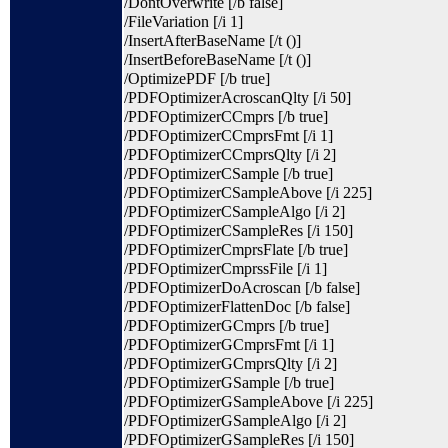
/DontOverwrite [/b false]
/FileVariation [/i 1]
/InsertAfterBaseName [/t ()]
/InsertBeforeBaseName [/t ()]
/OptimizePDF [/b true]
/PDFOptimizerAcroscanQlty [/i 50]
/PDFOptimizerCCmprs [/b true]
/PDFOptimizerCCmprsFmt [/i 1]
/PDFOptimizerCCmprsQlty [/i 2]
/PDFOptimizerCSample [/b true]
/PDFOptimizerCSampleAbove [/i 225]
/PDFOptimizerCSampleAlgo [/i 2]
/PDFOptimizerCSampleRes [/i 150]
/PDFOptimizerCmprsFlate [/b true]
/PDFOptimizerCmprssFile [/i 1]
/PDFOptimizerDoAcroscan [/b false]
/PDFOptimizerFlattenDoc [/b false]
/PDFOptimizerGCmprs [/b true]
/PDFOptimizerGCmprsFmt [/i 1]
/PDFOptimizerGCmprsQlty [/i 2]
/PDFOptimizerGSample [/b true]
/PDFOptimizerGSampleAbove [/i 225]
/PDFOptimizerGSampleAlgo [/i 2]
/PDFOptimizerGSampleRes [/i 150]