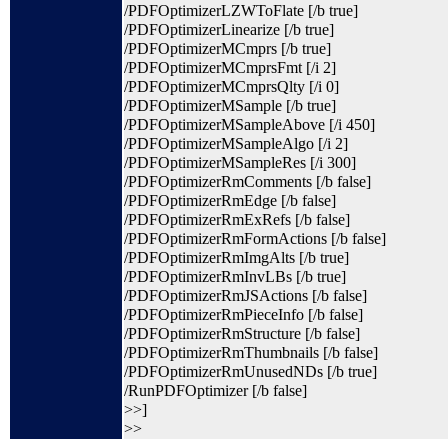
/PDFOptimizerLZWToFlate [/b true]
/PDFOptimizerLinearize [/b true]
/PDFOptimizerMCmprs [/b true]
/PDFOptimizerMCmprsFmt [/i 2]
/PDFOptimizerMCmprsQlty [/i 0]
/PDFOptimizerMSample [/b true]
/PDFOptimizerMSampleAbove [/i 450]
/PDFOptimizerMSampleAlgo [/i 2]
/PDFOptimizerMSampleRes [/i 300]
/PDFOptimizerRmComments [/b false]
/PDFOptimizerRmEdge [/b false]
/PDFOptimizerRmExRefs [/b false]
/PDFOptimizerRmFormActions [/b false]
/PDFOptimizerRmImgAlts [/b true]
/PDFOptimizerRmInvLBs [/b true]
/PDFOptimizerRmJSActions [/b false]
/PDFOptimizerRmPieceInfo [/b false]
/PDFOptimizerRmStructure [/b false]
/PDFOptimizerRmThumbnails [/b false]
/PDFOptimizerRmUnusedNDs [/b true]
/RunPDFOptimizer [/b false]
>>]
>>