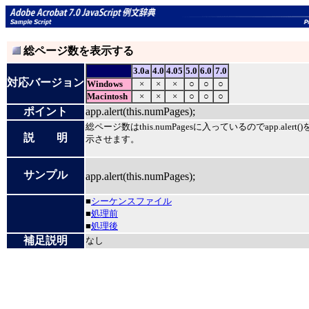
総ページ数を表示する
3.0a
4.0
4.05
5.0
6.0
7.0
対応バージョン
Windows
×
×
×
○
○
○
Macintosh
×
×
×
○
○
○
ポイント
app.alert(this.numPages);
総ページ数はthis.numPagesに入っているのでapp.alert
説 明
示させます。
サンプル
app.alert(this.numPages);
■
シーケンスファイル
■
処理前
■
処理後
補足説明
なし