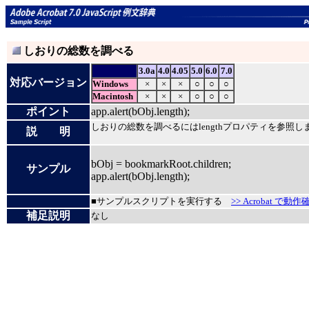
しおりの総数を調べる
3.0a
4.0
4.05
5.0
6.0
7.0
対応バージョン
Windows
×
×
×
○
○
○
Macintosh
×
×
×
○
○
○
ポイント
app.alert(bObj.length);
しおりの総数を調べるにはlengthプロパティを参照し
説 明
bObj = bookmarkRoot.children;
サンプル
app.alert(bObj.length);
■サンプルスクリプトを実行する
>> Acrobat で動作
補足説明
なし