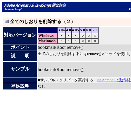
全てのしおりを削除する（２）
3.0a
4.0
4.05
5.0
6.0
7.0
対応バージョン
Windows
×
×
×
○
○
○
Macintosh
×
×
×
○
○
○
ポイント
bookmarkRoot.remove();
全てのしおりを削除するにはremove()メソッドを使用
説 明
サンプル
bookmarkRoot.remove();
■サンプルスクリプトを実行する
>> Acrobat で動作
補足説明
なし