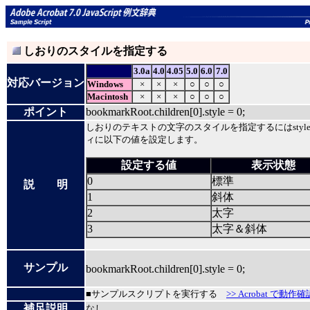
しおりのスタイルを指定する
3.0a
4.0
4.05
5.0
6.0
7.0
対応バージョン
Windows
×
×
×
○
○
○
Macintosh
×
×
×
○
○
○
ポイント
bookmarkRoot.children[0].style = 0;
しおりのテキストの文字のスタイルを指定するにはstyl
ィに以下の値を設定します。
設定する値
表示状態
0
標準
説 明
1
斜体
2
太字
3
太字＆斜体
サンプル
bookmarkRoot.children[0].style = 0;
■サンプルスクリプトを実行する
>> Acrobat で動作確
補足説明
なし