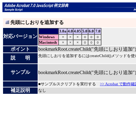
先頭にしおりを追加する
3.0a
4.0
4.05
5.0
6.0
7.0
対応バージョン
Windows
×
×
×
○
○
○
Macintosh
×
×
×
○
○
○
ポイント
bookmarkRoot.createChild("先頭にしおり追加")
先頭にしおりを追加するにはcreateChild()メソッドを
説 明
サンプル
bookmarkRoot.createChild("先頭にしおり追加")
■サンプルスクリプトを実行する
>> Acrobat で動作
補足説明
なし