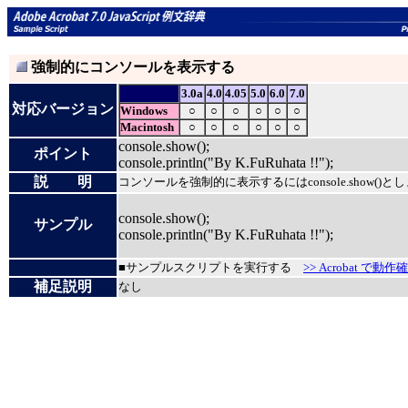
強制的にコンソールを表示する
3.0a
4.0
4.05
5.0
6.0
7.0
対応バージョン
Windows
○
○
○
○
○
○
Macintosh
○
○
○
○
○
○
console.show();
ポイント
console.println("By K.FuRuhata !!");
説 明
コンソールを強制的に表示するにはconsole.show()と
console.show();
サンプル
console.println("By K.FuRuhata !!");
■サンプルスクリプトを実行する
>> Acrobat で動作
補足説明
なし