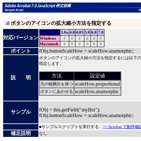
ボタンのアイコンの拡大縮小方法を指定する
3.0a
4.0
4.05
5.0
6.0
7.0
対応バージョン
Windows
○
○
○
○
○
○
Macintosh
○
○
○
○
○
○
ポイント
fObj.buttonScaleHow = scaleHow.anamorphic;
ボタンのアイコンの拡大縮小方法を指定するには以下
指定します。
方法
設定値
説 明
scaleHow.proportional
元の縦横比を保つ
scaleHow.anamorphic
ボタンにあわせる
fObj = this.getField("myBtn");
サンプル
fObj.buttonScaleHow = scaleHow.anamorphic;
■サンプルスクリプトを実行する
>> Acrobat で動作確
補足説明
なし