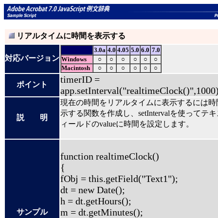
リアルタイムに時間を表示する
3.0a
4.0
4.05
5.0
6.0
7.0
対応バージョン
Windows
○
○
○
○
○
○
Macintosh
○
○
○
○
○
○
timerID =
ポイント
app.setInterval("realtimeClock()",1000)
現在の時間をリアルタイムに表示するには時
示する関数を作成し、setIntervalを使ってテ
説 明
ィールドのvalueに時間を設定します。
function realtimeClock()
{
fObj = this.getField("Text1");
dt = new Date();
h = dt.getHours();
m = dt.getMinutes();
サンプル