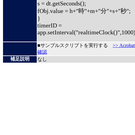
s = dt.getSeconds();
fObj.value = h+"時"+m+"分"+s+"秒";
}
timerID =
app.setInterval("realtimeClock()",1000)
■サンプルスクリプトを実行する
>> Acrob
確認
補足説明
なし