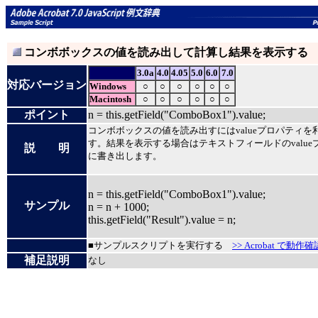
コンボボックスの値を読み出して計算し結果を表示する
3.0a
4.0
4.05
5.0
6.0
7.0
対応バージョン
Windows
○
○
○
○
○
○
Macintosh
○
○
○
○
○
○
ポイント
n = this.getField("ComboBox1").value;
コンボボックスの値を読み出すにはvalueプロパティを
す。結果を表示する場合はテキストフィールドのvalue
説 明
に書き出します。
n = this.getField("ComboBox1").value;
サンプル
n = n + 1000;
this.getField("Result").value = n;
■サンプルスクリプトを実行する
>> Acrobat で動作確
補足説明
なし