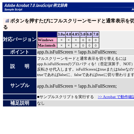
ボタンを押すたびにフルスクリーンモードと通常表示を
る
3.0a
4.0
4.05
5.0
6.0
7.0
対応バージョン
Windows
×
×
×
○
○
○
Macintosh
×
×
×
○
○
○
ポイント
app.fs.isFullScreen = !app.fs.isFullScreen;
フルスクリーンモードと通常表示を切り替えるには
app.fs.isFullScreenのプロパティを!（否定演算子、N
説 明
反転させ代入します。isFullScreenはtrueまたはfalseな
trueであればfalseに、falseであればtrueに切り替わりま
サンプル
app.fs.isFullScreen = !app.fs.isFullScreen;
■サンプルスクリプトを実行する
>> Acrobat で動作確
補足説明
なし