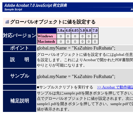
グローバルオブジェクトに値を設定する
3.0a
4.0
4.05
5.0
6.0
7.0
対応バージョン
Windows
○
○
○
○
○
○
Macintosh
○
○
○
○
○
○
ポイント
global.myName = "KaZuhiro FuRuhata";
グローバルオブジェクトに値を設定するにはglobal.任
説 明
を設定します。これによりAcrobatで開かれたPDF書類
やりとりが可能になります。
サンプル
global.myName = "KaZuhiro FuRuhata";
■サンプルスクリプトを実行する
>> Acrobat で動作確
サンプルは先にsample.pdfを開きボタンを押して下さ
点でグローバルオブジェクトに値が設定されます。次
補足説明
sample1.pdfを開きボタンを押して下さい。sample.pd
値が表示されます。