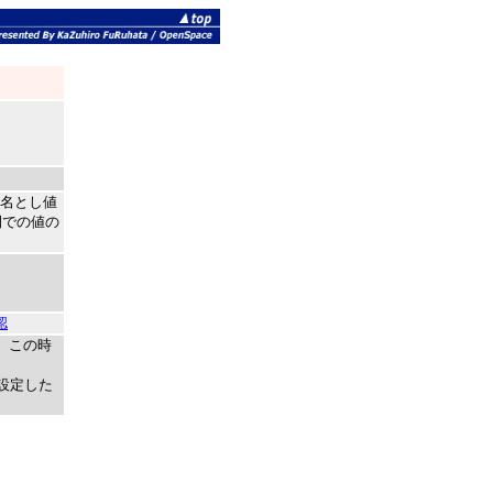
意名とし値
間での値の
認
い。この時
に
fで設定した