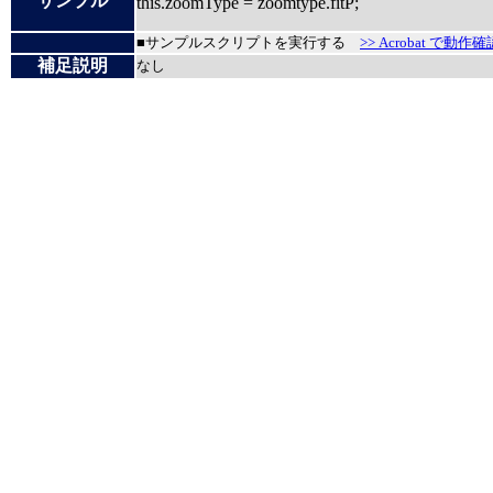
サンプル
this.zoomType = zoomtype.fitP;
■サンプルスクリプトを実行する
>> Acrobat で動作確
補足説明
なし