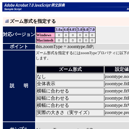
ズーム形式を指定する
3.0a
4.0
4.05
5.0
6.0
7.0
対応バージョン
Windows
○
○
○
○
○
○
Macintosh
○
○
○
○
○
○
ポイント
this.zoomType = zoomtype.fitP;
ズーム形式を指定するにはzoomTypeプロパティに以
します。
ズーム形式
設定値
なし
zoomtype.no
全体表示
zoomtype.fit
説 明
横幅に合わせる
zoomtype.fi
縦幅に合わせる
zoomtype.fit
横幅に合わせる
zoomtype.fit
実際の大きさ（実サイズ）
zoomtype.pre