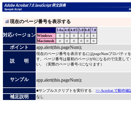
現在のページ番号を表示する
3.0a
4.0
4.05
5.0
6.0
7.0
対応バージョン
Windows
○
○
○
○
○
○
Macintosh
○
○
○
○
○
○
ポイント
app.alert(this.pageNum);
現在のページ番号を表示するにはpageNumプロパティ
す。ページ番号は最初のページが0になるので注意して
説 明
い。（実際のページ番号-1になります）
サンプル
app.alert(this.pageNum);
■サンプルスクリプトを実行する
>> Acrobat で動作確
補足説明
なし