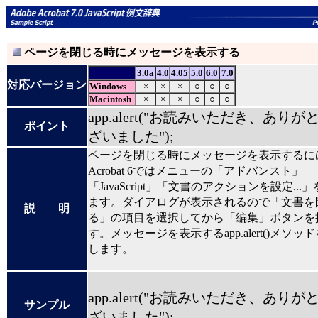
ページを閉じる時にメッセージを表示する
3.0a
4.0
4.05
5.0
6.0
7.0
対応バージョン
Windows
×
×
×
○
○
○
Macintosh
×
×
×
○
○
○
app.alert("お読みいただき、ありが
ポイント
ざいました");
ページを閉じる時にメッセージを表示するに
Acrobat 6ではメニューの「アドバンスト」
「JavaScript」「文書のアクションを設定...
ます。ダイアログが表示されるので「文書を
説 明
る」の項目を選択してから「編集」ボタンを
す。メッセージを表示するapp.alert()メソッ
します。
app.alert("お読みいただき、ありが
サンプル
ざいました");