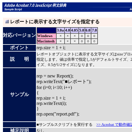
レポートに表示する文字サイズを指定する
3.0a
4.0
4.05
5.0
6.0
7.0
対応バージョン
Windows
×
×
×
○
○
○
Macintosh
×
×
×
○
○
○
ポイント
rep.size = 1 + i;
レポートオブジェクトに表示する文字サイズはsizeプロ
説 明
指定します。値は倍率で指定し1がデフォルトサイズ、
イズ、0.5が1/2サイズになります。
rep = new Report();
rep.writeText("■レポート");
for (i=0; i<10; i++)
{
サンプル
rep.size = 1 + i;
rep.writeText(i);
}
rep.open("report.pdf");
■サンプルスクリプトを実行する
>> Acrobat で動作確
補足説明
なし