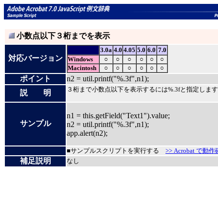
小数点以下３桁までを表示
3.0a
4.0
4.05
5.0
6.0
7.0
対応バージョン
Windows
○
○
○
○
○
○
Macintosh
○
○
○
○
○
○
ポイント
n2 = util.printf("%.3f",n1);
３桁まで小数点以下を表示するには%.3fと指定しま
説 明
n1 = this.getField("Text1").value;
サンプル
n2 = util.printf("%.3f",n1);
app.alert(n2);
■サンプルスクリプトを実行する
>> Acrobat で動
補足説明
なし