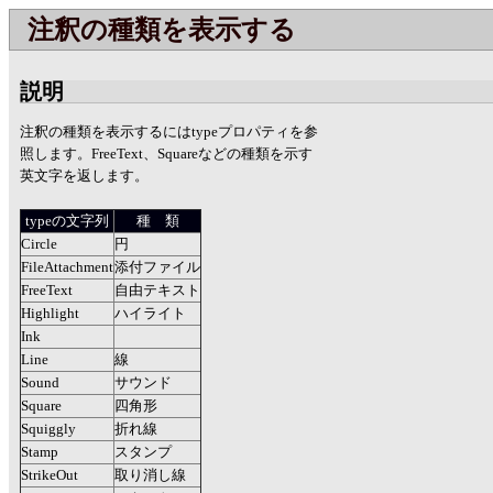
注釈の種類を表示する
説明
注釈の種類を表示するにはtypeプロパティを参
照します。FreeText、Squareなどの種類を示す
英文字を返します。
typeの文字列
種 類
Circle
円
FileAttachment
添付ファイル
FreeText
自由テキスト
Highlight
ハイライト
Ink
Line
線
Sound
サウンド
Square
四角形
Squiggly
折れ線
Stamp
スタンプ
StrikeOut
取り消し線