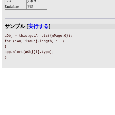
Text
テキスト
Underline
下線
サンプル [
実行する
]
aObj = this.getAnnots({nPage:0});
for (i=0; i<aObj.length; i++)
{
app.alert(aObj[i].type);
}